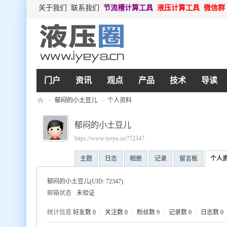
关于我们
联系我们
节流槽计算工具
液压计算工具
微信群
门户
资讯
观点
产品
技术
导读
›
郁闷的小土豆儿
›
个人资料
液
郁闷的小土豆儿
压
https://www.iyeya.cn/?72347
圈
主题
日志
相册
记录
留言板
个人
郁闷的小土豆儿
(UID: 72347)
邮箱状态
未验证
统计信息
好友数 0
|
关注数 0
|
粉丝数 9
|
记录数 0
|
日志数 0