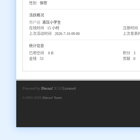
性别
保密
活跃概况
用户组
液压小学生
在线时间
15 小时
注册时间
上次活动时间
2026-7-16 09:00
上次发表
统计信息
已用空间
0 B
积分
3
金钱
53
贡献
0
Powered by
Discuz!
X5.0
Licensed
© 2001-2025
Discuz! Team.