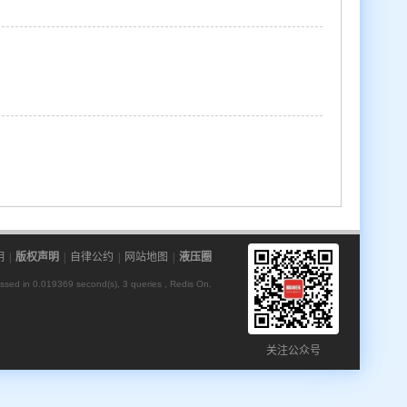
明
|
版权声明
|
自律公约
|
网站地图
|
液压圈
ssed in 0.019369 second(s), 3 queries , Redis On.
关注公众号