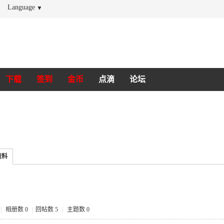
Language
▼
下载
签到
金币
点滴
论坛
资料
|
相册数 0
|
回帖数 5
|
主题数 0