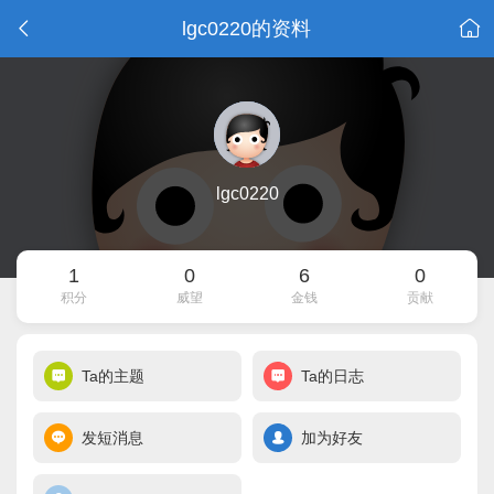
lgc0220的资料
lgc0220
1
0
6
0
积分
威望
金钱
贡献
Ta的主题
Ta的日志
发短消息
加为好友