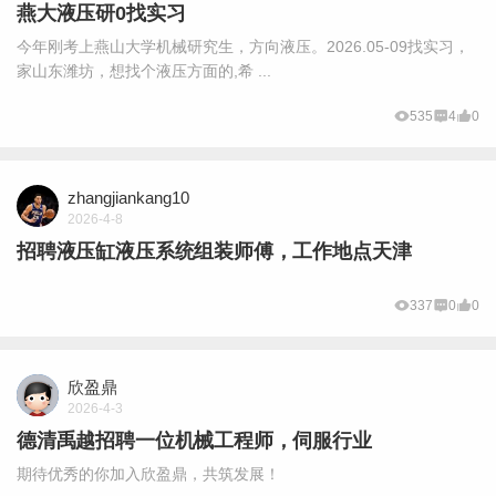
燕大液压研0找实习
今年刚考上燕山大学机械研究生，方向液压。2026.05-09找实习，
家山东潍坊，想找个液压方面的,希 ...
535
4
0
zhangjiankang10
2026-4-8
招聘液压缸液压系统组装师傅，工作地点天津
337
0
0
欣盈鼎
2026-4-3
德清禹越招聘一位机械工程师，伺服行业
期待优秀的你加入欣盈鼎，共筑发展！