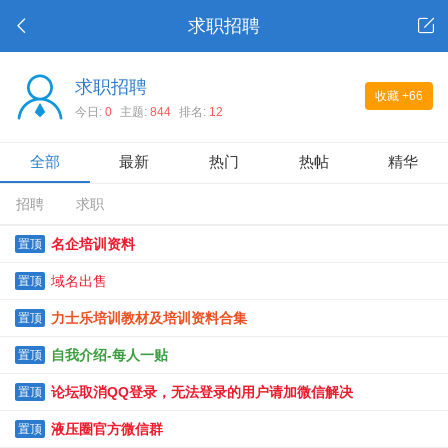
求职招聘
求职招聘
收藏
+66
今日:
0
主题:
844
排名:
12
全部
最新
热门
热帖
精华
招聘
求职
名企培训资料
置顶
域名出售
置顶
力士乐培训教材及培训资料合集
置顶
自我介绍-每人一贴
置顶
论坛取消QQ登录，无法登录的用户请加微信解决
置顶
液压圈官方微信群
置顶