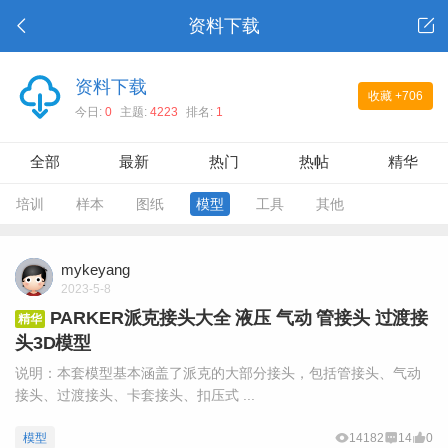
资料下载
资料下载
收藏
+706
今日:
0
主题:
4223
排名:
1
全部
最新
热门
热帖
精华
培训
样本
图纸
模型
工具
其他
mykeyang
2023-5-8
PARKER派克接头大全 液压 气动 管接头 过渡接
精华
头3D模型
说明：本套模型基本涵盖了派克的大部分接头，包括管接头、气动
接头、过渡接头、卡套接头、扣压式 ...
模型
14182
14
0