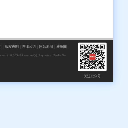
明
|
版权声明
|
自律公约
|
网站地图
|
液压圈
ssed in 0.005489 second(s), 2 queries , Redis On.
关注公众号