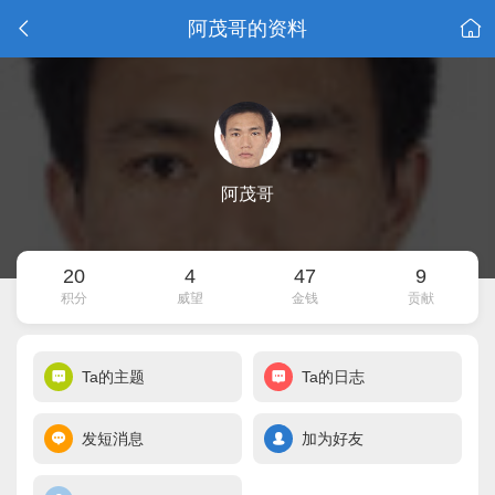
阿茂哥的资料
阿茂哥
20
4
47
9
积分
威望
金钱
贡献
Ta的主题
Ta的日志
发短消息
加为好友